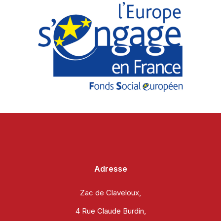
Adresse
Zac de Claveloux,
4 Rue Claude Burdin,