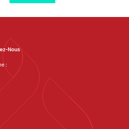
tez-Nous
ne :
04 73 28 99 02
@polynov.fr